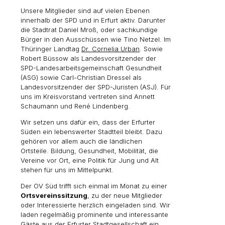
Unsere Mitglieder sind auf vielen Ebenen
innerhalb der SPD und in Erfurt aktiv. Darunter
die Stadtrat Daniel Mroß, oder sachkundige
Bürger in den Ausschüssen wie Tino Netzel. Im
Thüringer Landtag
Dr. Cornelia Urban
. Sowie
Robert Büssow als Landesvorsitzender der
SPD-Landesarbeitsgemeinschaft Gesundheit
(ASG) sowie Carl-Christian Dressel als
Landesvorsitzender der SPD-Juristen (ASJ). Für
uns im Kreisvorstand vertreten sind Annett
Schaumann und René Lindenberg.
Wir setzen uns dafür ein, dass der Erfurter
Süden ein lebenswerter Stadtteil bleibt. Dazu
gehören vor allem auch die ländlichen
Ortsteile. Bildung, Gesundheit, Mobilität, die
Vereine vor Ort, eine Politik für Jung und Alt
stehen für uns im Mittelpunkt.
Der OV Süd trifft sich einmal im Monat zu einer
Ortsvereinssitzung
, zu der neue Mitglieder
oder Interessierte herzlich eingeladen sind. Wir
laden regelmäßig prominente und interessante
Gäste aus der Erfurter Stadtgesellschaft ein,