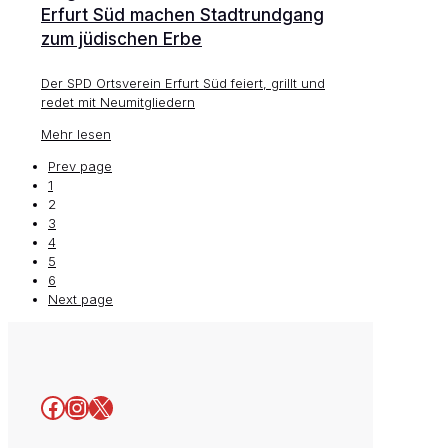
Erfurt Süd machen Stadtrundgang
zum jüdischen Erbe
Der SPD Ortsverein Erfurt Süd feiert, grillt und
redet mit Neumitgliedern
Mehr lesen
Prev page
1
2
3
4
5
6
Next page
Facebook
Instagram
X