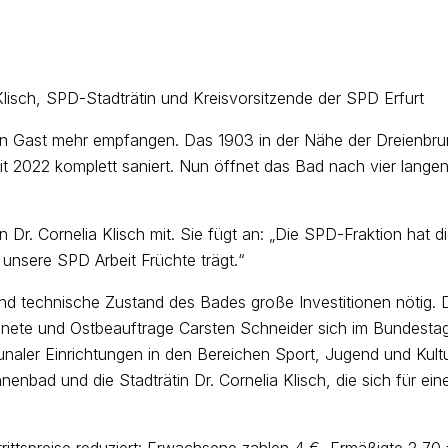
 Klisch, SPD-Stadträtin und Kreisvorsitzende der SPD Erfurt
nen Gast mehr empfangen. Das 1903 in der Nähe der Dreienbrun
t 2022 komplett saniert. Nun öffnet das Bad nach vier langen
in Dr. Cornelia Klisch mit. Sie fügt an: „Die SPD-Fraktion hat 
 unsere SPD Arbeit Früchte trägt.“
nd technische Zustand des Bades große Investitionen nötig. 
ete und Ostbeauftrage Carsten Schneider sich im Bundestag 
ler Einrichtungen in den Bereichen Sport, Jugend und Kultu
enbad und die Stadträtin Dr. Cornelia Klisch, die sich für ei
ntrittspreise reduziert: Erwachsene zahlen 4 €, Ermäßigte 2,70