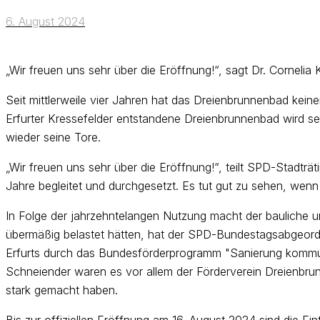
6. August 2024
„Wir freuen uns sehr über die Eröffnung!“, sagt Dr. Cornelia
Seit mittlerweile vier Jahren hat das Dreienbrunnenbad kei
Erfurter Kressefelder entstandene Dreienbrunnenbad wird sei
wieder seine Tore.
„Wir freuen uns sehr über die Eröffnung!“, teilt SPD-Stadträt
Jahre begleitet und durchgesetzt. Es tut gut zu sehen, wenn
In Folge der jahrzehntelangen Nutzung macht der bauliche u
übermäßig belastet hätten, hat der SPD-Bundestagsabgeordn
Erfurts durch das Bundesförderprogramm "Sanierung kommuna
Schneiender waren es vor allem der Förderverein Dreienbrunn
stark gemacht haben.
Bis zur offiziellen Eröffnung am 16. August 2024 sind die Ei