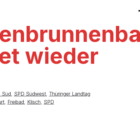
ienbrunnenb
et wieder
 Süd
,
SPD Südwest
,
Thüringer Landtag
urt
,
Freibad
,
Klisch
,
SPD