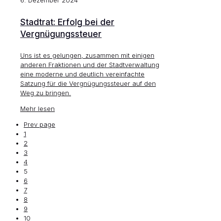
Stadtrat: Erfolg bei der
Vergnügungssteuer
Uns ist es gelungen, zusammen mit einigen
anderen Fraktionen und der Stadtverwaltung
eine moderne und deutlich vereinfachte
Satzung für die Vergnügungssteuer auf den
Weg zu bringen.
Mehr lesen
Prev page
1
2
3
4
5
6
7
8
9
10