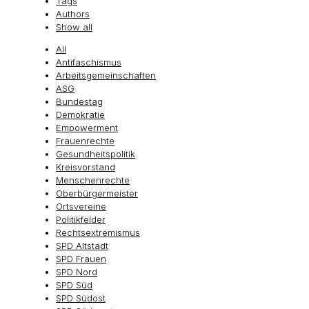
Tags
Authors
Show all
All
Antifaschismus
Arbeitsgemeinschaften
ASG
Bundestag
Demokratie
Empowerment
Frauenrechte
Gesundheitspolitik
Kreisvorstand
Menschenrechte
Oberbürgermeister
Ortsvereine
Politikfelder
Rechtsextremismus
SPD Altstadt
SPD Frauen
SPD Nord
SPD Süd
SPD Südost