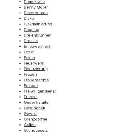
Demokratie
Denny Möller
Dezernenten
Disko
Diskriminierung
Döpping
Dreienbrunnen
Dressel
Empowerment
Erfurt
Esken
Feuerwehr
Finanzierung
Frauen
Frauenrechte
Freibad
Freiwilligendienst
Frenzel
Gedenkstätte
Gesundheit
Gewalt
Grenzdörffer
Grillen
Grundgesetz