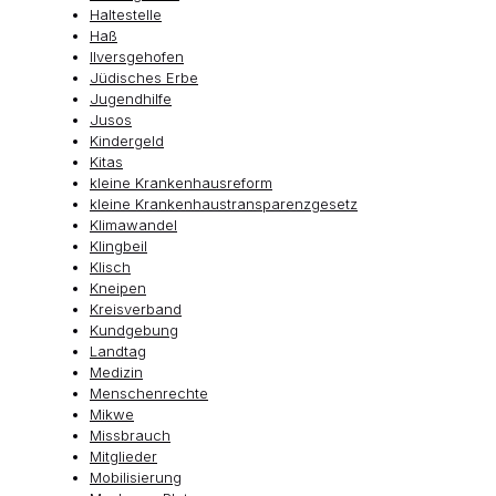
Haltestelle
Haß
Ilversgehofen
Jüdisches Erbe
Jugendhilfe
Jusos
Kindergeld
Kitas
kleine Krankenhausreform
kleine Krankenhaustransparenzgesetz
Klimawandel
Klingbeil
Klisch
Kneipen
Kreisverband
Kundgebung
Landtag
Medizin
Menschenrechte
Mikwe
Missbrauch
Mitglieder
Mobilisierung