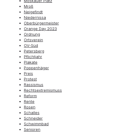
Moskauer Platz
Mroß
Neigefindt
Niedernissa
Oberbürgermeister
Orange Day 2023
Ordnung
Ortsverein
OV-Süd
Petersberg
Pflichtjahr
Plakate
Poppenhäger
Preis
Protest
Rassismus
Rechtsextremismuss
Reform
Rente
Rosen
Schalles
Schneider
Schwimmbad
Senioren