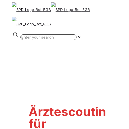
✕
Ärztescoutin
für