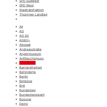
SPD Südwest
SPD West
Stadtratsfraktion
Thüringer Landtag
All
AG
AG 60
AG60+
Altstadt
Andreasstraße
Angermuseum
Antifaschismuss
Ärztescout
Barrierefreiheit
Behinderte
Berlin
Bimböse
Brill
Bundestag
Bundestagswahl
Büssow
Demo