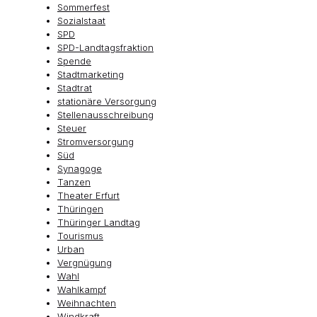
Sommerfest
Sozialstaat
SPD
SPD-Landtagsfraktion
Spende
Stadtmarketing
Stadtrat
stationäre Versorgung
Stellenausschreibung
Steuer
Stromversorgung
Süd
Synagoge
Tanzen
Theater Erfurt
Thüringen
Thüringer Landtag
Tourismus
Urban
Vergnügung
Wahl
Wahlkampf
Weihnachten
Windkraft