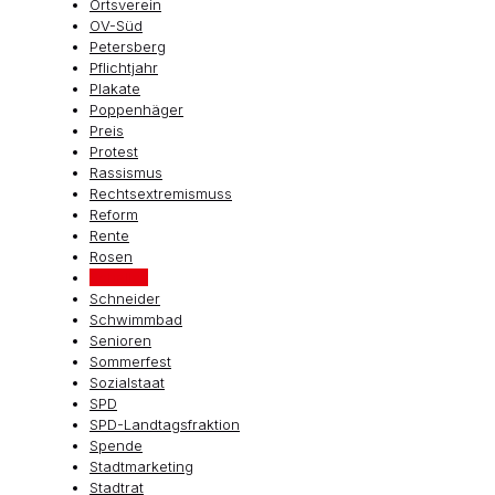
Ortsverein
OV-Süd
Petersberg
Pflichtjahr
Plakate
Poppenhäger
Preis
Protest
Rassismus
Rechtsextremismuss
Reform
Rente
Rosen
Schalles
Schneider
Schwimmbad
Senioren
Sommerfest
Sozialstaat
SPD
SPD-Landtagsfraktion
Spende
Stadtmarketing
Stadtrat