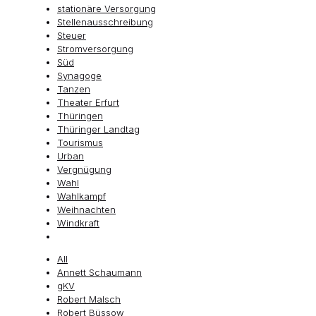
stationäre Versorgung
Stellenausschreibung
Steuer
Stromversorgung
Süd
Synagoge
Tanzen
Theater Erfurt
Thüringen
Thüringer Landtag
Tourismus
Urban
Vergnügung
Wahl
Wahlkampf
Weihnachten
Windkraft
All
Annett Schaumann
gKV
Robert Malsch
Robert Büssow