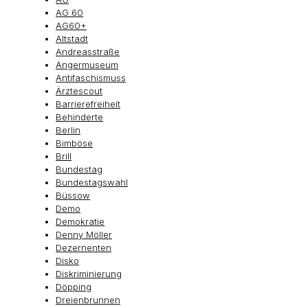
AG 60
AG60+
Altstadt
Andreasstraße
Angermuseum
Antifaschismuss
Ärztescout
Barrierefreiheit
Behinderte
Berlin
Bimböse
Brill
Bundestag
Bundestagswahl
Büssow
Demo
Demokratie
Denny Möller
Dezernenten
Disko
Diskriminierung
Döpping
Dreienbrunnen