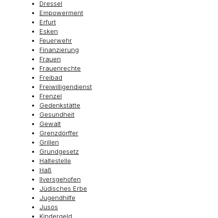
Dressel
Empowerment
Erfurt
Esken
Feuerwehr
Finanzierung
Frauen
Frauenrechte
Freibad
Freiwilligendienst
Frenzel
Gedenkstätte
Gesundheit
Gewalt
Grenzdörffer
Grillen
Grundgesetz
Haltestelle
Haß
Ilversgehofen
Jüdisches Erbe
Jugendhilfe
Jusos
Kindergeld