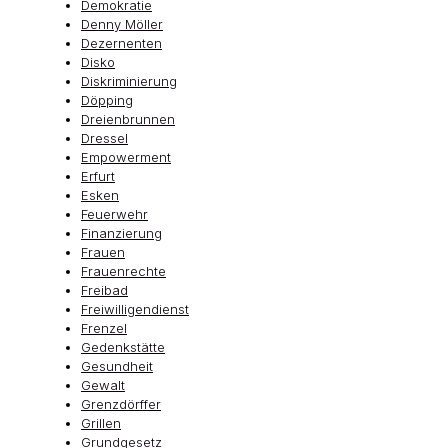
Demokratie
Denny Möller
Dezernenten
Disko
Diskriminierung
Döpping
Dreienbrunnen
Dressel
Empowerment
Erfurt
Esken
Feuerwehr
Finanzierung
Frauen
Frauenrechte
Freibad
Freiwilligendienst
Frenzel
Gedenkstätte
Gesundheit
Gewalt
Grenzdörffer
Grillen
Grundgesetz