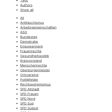
Tags
Authors
Show all
All
Antifaschismus
Arbeitsgemeinschaften
ASG
Bundestag
Demokratie
Empowerment
Frauenrechte
Gesundheitspolitik
Kreisvorstand
Menschenrechte
Oberbürgermeister
Ortsvereine
Politikfelder
Rechtsextremismus
SPD Altstadt
SPD Frauen
SPD Nord
SPD Süd
SPD Südost