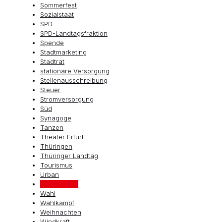
Sommerfest
Sozialstaat
SPD
SPD-Landtagsfraktion
Spende
Stadtmarketing
Stadtrat
stationäre Versorgung
Stellenausschreibung
Steuer
Stromversorgung
Süd
Synagoge
Tanzen
Theater Erfurt
Thüringen
Thüringer Landtag
Tourismus
Urban
Vergnügung
Wahl
Wahlkampf
Weihnachten
Windkraft