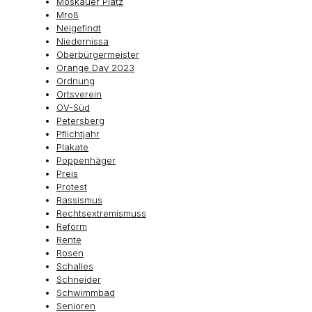
Moskauer Platz
Mroß
Neigefindt
Niedernissa
Oberbürgermeister
Orange Day 2023
Ordnung
Ortsverein
OV-Süd
Petersberg
Pflichtjahr
Plakate
Poppenhäger
Preis
Protest
Rassismus
Rechtsextremismuss
Reform
Rente
Rosen
Schalles
Schneider
Schwimmbad
Senioren