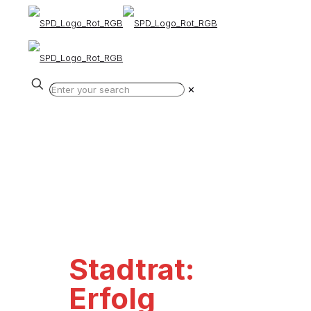
✕
Stadtrat:
Erfolg