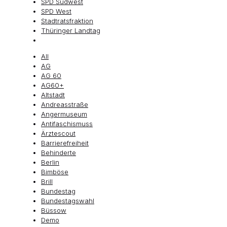
SPD Südwest
SPD West
Stadtratsfraktion
Thüringer Landtag
All
AG
AG 60
AG60+
Altstadt
Andreasstraße
Angermuseum
Antifaschismuss
Ärztescout
Barrierefreiheit
Behinderte
Berlin
Bimböse
Brill
Bundestag
Bundestagswahl
Büssow
Demo