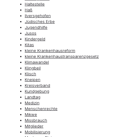
Haltestelle
Haß
Ilversgehofen
Jüdisches Erbe
Jugendhilfe
Jusos
Kindergeld
Kitas
kleine Krankenhausreform
kleine Krankenhaustransparenzgesetz
Klimawandel
Klingbeil
Klisch
Kneipen
Kreisverband
Kundgebung
Landtag
Medizin
Menschenrechte
Mikwe
Missbrauch
Mitglieder
Mobilisierung