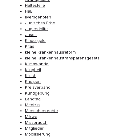
Haltestelle
Haß
Ilversgehofen
Jüdisches Erbe
Jugendhilfe
Jusos
Kindergeld
Kitas
kleine Krankenhausreform
kleine Krankenhaustransparenzgesetz
Klimawandel
Klingbeil
Klisch
Kneipen
Kreisverband
Kundgebung
Landtag
Medizin
Menschenrechte
Mikwe
Missbrauch
Mitglieder
Mobilisierung