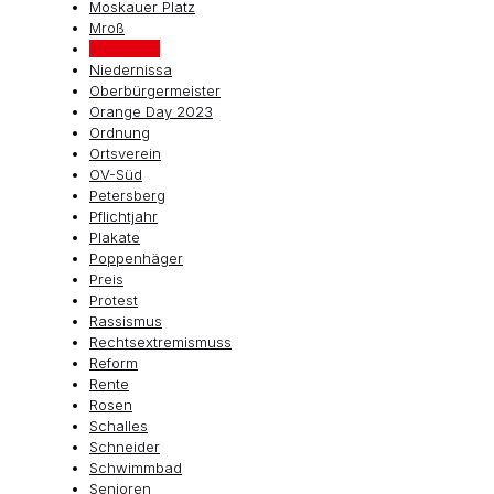
Moskauer Platz
Mroß
Neigefindt
Niedernissa
Oberbürgermeister
Orange Day 2023
Ordnung
Ortsverein
OV-Süd
Petersberg
Pflichtjahr
Plakate
Poppenhäger
Preis
Protest
Rassismus
Rechtsextremismuss
Reform
Rente
Rosen
Schalles
Schneider
Schwimmbad
Senioren