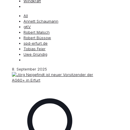
Windkraft
All
Annett Schaumann
gKV
Robert Malsch
Robert Büssow
spd-erfurt.de
Tobias Feier
Uwe Gründig
8. September 2025