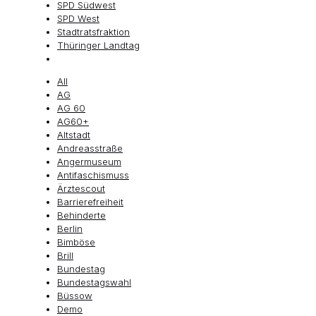
SPD Südwest
SPD West
Stadtratsfraktion
Thüringer Landtag
All
AG
AG 60
AG60+
Altstadt
Andreasstraße
Angermuseum
Antifaschismuss
Ärztescout
Barrierefreiheit
Behinderte
Berlin
Bimböse
Brill
Bundestag
Bundestagswahl
Büssow
Demo