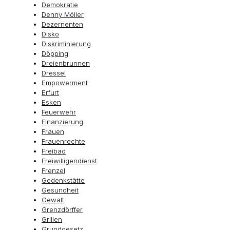
Demokratie
Denny Möller
Dezernenten
Disko
Diskriminierung
Döpping
Dreienbrunnen
Dressel
Empowerment
Erfurt
Esken
Feuerwehr
Finanzierung
Frauen
Frauenrechte
Freibad
Freiwilligendienst
Frenzel
Gedenkstätte
Gesundheit
Gewalt
Grenzdörffer
Grillen
Grundgesetz