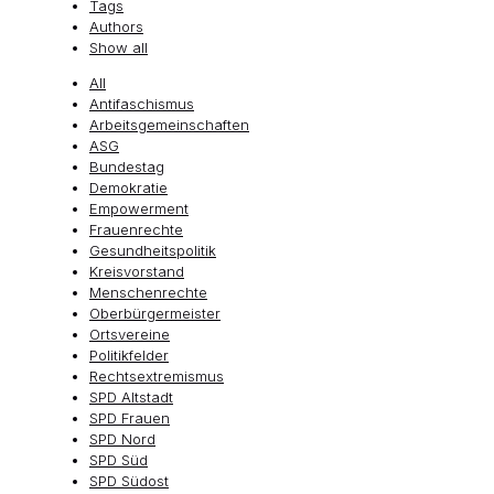
Tags
Authors
Show all
All
Antifaschismus
Arbeitsgemeinschaften
ASG
Bundestag
Demokratie
Empowerment
Frauenrechte
Gesundheitspolitik
Kreisvorstand
Menschenrechte
Oberbürgermeister
Ortsvereine
Politikfelder
Rechtsextremismus
SPD Altstadt
SPD Frauen
SPD Nord
SPD Süd
SPD Südost