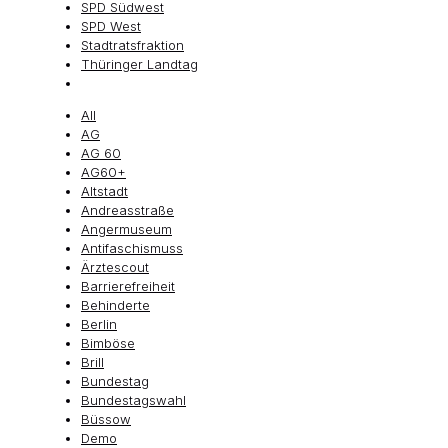
SPD Südwest
SPD West
Stadtratsfraktion
Thüringer Landtag
All
AG
AG 60
AG60+
Altstadt
Andreasstraße
Angermuseum
Antifaschismuss
Ärztescout
Barrierefreiheit
Behinderte
Berlin
Bimböse
Brill
Bundestag
Bundestagswahl
Büssow
Demo