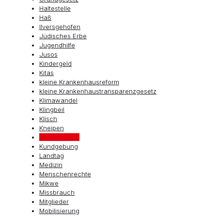
Haltestelle
Haß
Ilversgehofen
Jüdisches Erbe
Jugendhilfe
Jusos
Kindergeld
Kitas
kleine Krankenhausreform
kleine Krankenhaustransparenzgesetz
Klimawandel
Klingbeil
Klisch
Kneipen
Kreisverband
Kundgebung
Landtag
Medizin
Menschenrechte
Mikwe
Missbrauch
Mitglieder
Mobilisierung