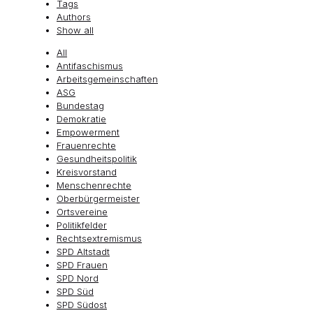
Tags
Authors
Show all
All
Antifaschismus
Arbeitsgemeinschaften
ASG
Bundestag
Demokratie
Empowerment
Frauenrechte
Gesundheitspolitik
Kreisvorstand
Menschenrechte
Oberbürgermeister
Ortsvereine
Politikfelder
Rechtsextremismus
SPD Altstadt
SPD Frauen
SPD Nord
SPD Süd
SPD Südost