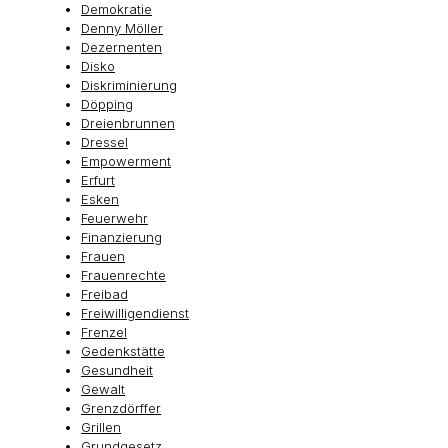
Demokratie
Denny Möller
Dezernenten
Disko
Diskriminierung
Döpping
Dreienbrunnen
Dressel
Empowerment
Erfurt
Esken
Feuerwehr
Finanzierung
Frauen
Frauenrechte
Freibad
Freiwilligendienst
Frenzel
Gedenkstätte
Gesundheit
Gewalt
Grenzdörffer
Grillen
Grundgesetz