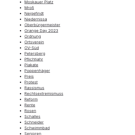
Moskauer Platz
Mroß
Neigefindt
Niedernissa
Oberbürgermeister
Orange Day 2023
Ordnung
Ortsverein
OV-Süd
Petersberg
Pflichtjahr
Plakate
Poppenhäger
Preis
Protest
Rassismus
Rechtsextremismuss
Reform
Rente
Rosen
Schalles
Schneider
Schwimmbad
Senioren