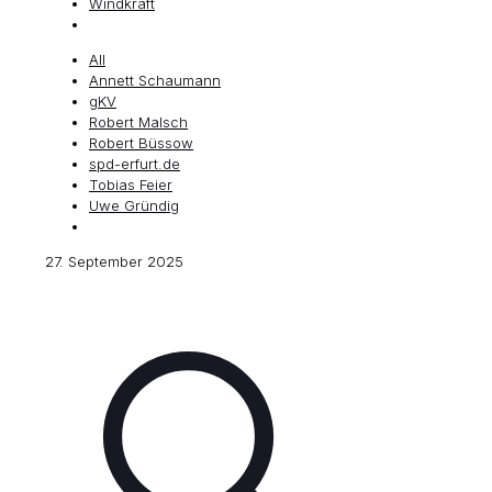
Windkraft
All
Annett Schaumann
gKV
Robert Malsch
Robert Büssow
spd-erfurt.de
Tobias Feier
Uwe Gründig
27. September 2025