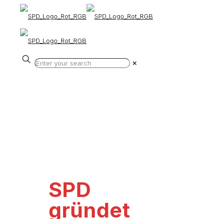
✕
SPD
gründet