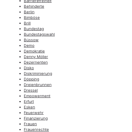
Barrierefreiheit
Behinderte
Berlin
Bimböse
Brill
Bundestag
Bundestagswahl
Büssow
Demo
Demokratie
Denny Möller
Dezernenten
Disko
Diskriminierung
Döpping
Dreienbrunnen
Dressel
Empowerment
Erfurt
Esken
Feuerwehr
Finanzierung
Frauen
Frauenrechte