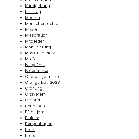
Kundgebung
Landtag
Medizin
Menschenrechte
Mikwe
Missbrauch
Mitglieder
Mobilisierung
Moskauer Platz
Mroß
Neigefindt
Niedernissa
Oberbürgermeister
Orange Day 2023
Ordnung
Ortsverein
OV-Süd
Petersberg
Pflichtjahr
Plakate
Poppenhäger
Preis
Protest