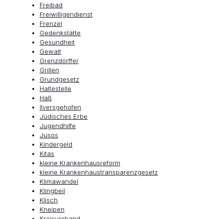
Freibad
Freiwilligendienst
Frenzel
Gedenkstätte
Gesundheit
Gewalt
Grenzdörffer
Grillen
Grundgesetz
Haltestelle
Haß
Ilversgehofen
Jüdisches Erbe
Jugendhilfe
Jusos
Kindergeld
Kitas
kleine Krankenhausreform
kleine Krankenhaustransparenzgesetz
Klimawandel
Klingbeil
Klisch
Kneipen
Kreisverband