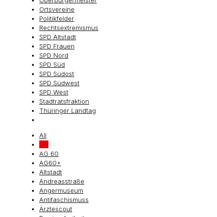
Oberbürgermeister
Ortsvereine
Politikfelder
Rechtsextremismus
SPD Altstadt
SPD Frauen
SPD Nord
SPD Süd
SPD Südost
SPD Südwest
SPD West
Stadtratsfraktion
Thüringer Landtag
All
AG
AG 60
AG60+
Altstadt
Andreasstraße
Angermuseum
Antifaschismuss
Ärztescout