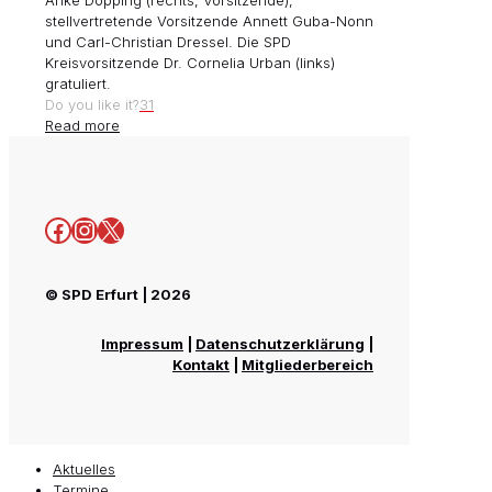
Anke Döpping (rechts, Vorsitzende);
stellvertretende Vorsitzende Annett Guba-Nonn
und Carl-Christian Dressel. Die SPD
Kreisvorsitzende Dr. Cornelia Urban (links)
gratuliert.
Do you like it?
31
Read more
Facebook
Instagram
X
© SPD Erfurt | 2026
Impressum
|
Datenschutzerklärung
|
Kontakt
|
Mitgliederbereich
Aktuelles
Termine