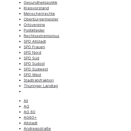
Gesundheitspolitik
Kreisvorstand
Menschenrechte
Oberbürgermeister
Ortsvereine
Politikfelder
Rechtsextremismus
SPD Altstadt
SPD Frauen
SPD Nord
SPD Süd
SPD Südost
SPD Südwest
SPD West
Stadtratsfraktion
Thüringer Landtag
All
AG
AG 60
AG60+
Altstadt
Andreasstraße