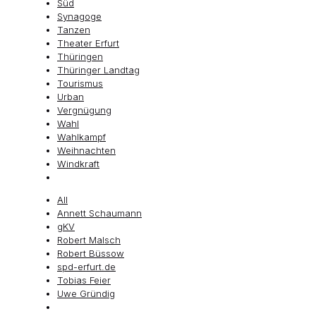
Süd
Synagoge
Tanzen
Theater Erfurt
Thüringen
Thüringer Landtag
Tourismus
Urban
Vergnügung
Wahl
Wahlkampf
Weihnachten
Windkraft
All
Annett Schaumann
gKV
Robert Malsch
Robert Büssow
spd-erfurt.de
Tobias Feier
Uwe Gründig