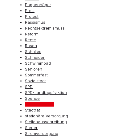
Poppenhäger
Preis
Protest
Rassismus
Rechtsextremismuss
Reform
Rente
Rosen
Schalles
Schneider
Schwimmbad
Senioren
Sommerfest
Sozialstaat
SPD
SPD-Landtagsfraktion
Spende
Stadtmarketing
Stadtrat
stationäre Versorgung
Stellenausschreibung
Steuer
Stromversorgung