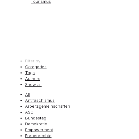
Tourismus
Filter by
Categories
Tags
Authors
Show all
All
Antifaschismus
Arbeitsgemeinschaften
ASG
Bundestag
Demokratie
Empowerment
Frauenrechte