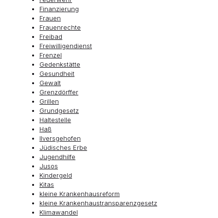
Finanzierung
Frauen
Frauenrechte
Freibad
Freiwilligendienst
Frenzel
Gedenkstätte
Gesundheit
Gewalt
Grenzdörffer
Grillen
Grundgesetz
Haltestelle
Haß
Ilversgehofen
Jüdisches Erbe
Jugendhilfe
Jusos
Kindergeld
Kitas
kleine Krankenhausreform
kleine Krankenhaustransparenzgesetz
Klimawandel