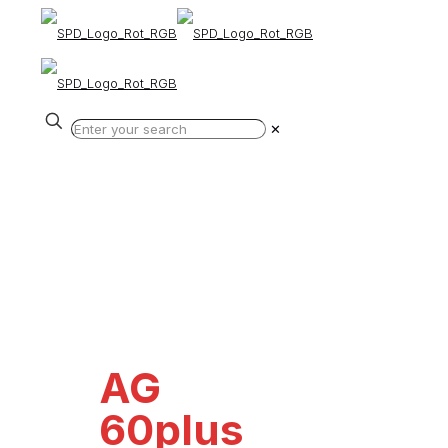
✕
AG
60plus