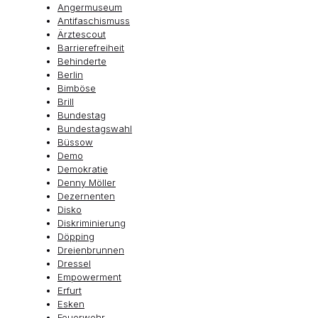
Angermuseum
Antifaschismuss
Ärztescout
Barrierefreiheit
Behinderte
Berlin
Bimböse
Brill
Bundestag
Bundestagswahl
Büssow
Demo
Demokratie
Denny Möller
Dezernenten
Disko
Diskriminierung
Döpping
Dreienbrunnen
Dressel
Empowerment
Erfurt
Esken
Feuerwehr