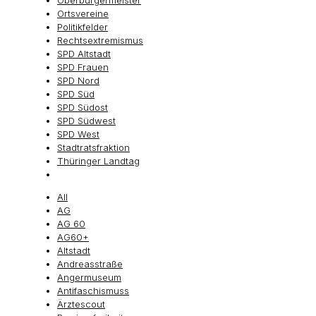
Oberbürgermeister
Ortsvereine
Politikfelder
Rechtsextremismus
SPD Altstadt
SPD Frauen
SPD Nord
SPD Süd
SPD Südost
SPD Südwest
SPD West
Stadtratsfraktion
Thüringer Landtag
All
AG
AG 60
AG60+
Altstadt
Andreasstraße
Angermuseum
Antifaschismuss
Ärztescout