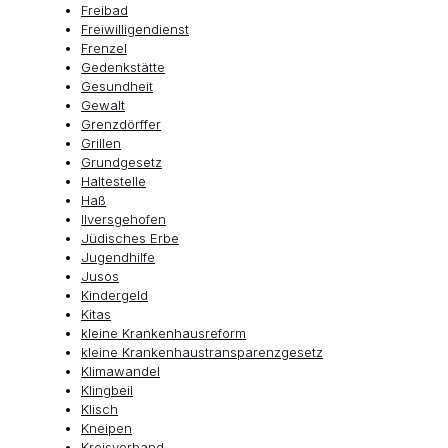
Freibad
Freiwilligendienst
Frenzel
Gedenkstätte
Gesundheit
Gewalt
Grenzdörffer
Grillen
Grundgesetz
Haltestelle
Haß
Ilversgehofen
Jüdisches Erbe
Jugendhilfe
Jusos
Kindergeld
Kitas
kleine Krankenhausreform
kleine Krankenhaustransparenzgesetz
Klimawandel
Klingbeil
Klisch
Kneipen
Kreisverband