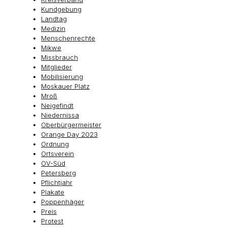
Kundgebung
Landtag
Medizin
Menschenrechte
Mikwe
Missbrauch
Mitglieder
Mobilisierung
Moskauer Platz
Mroß
Neigefindt
Niedernissa
Oberbürgermeister
Orange Day 2023
Ordnung
Ortsverein
OV-Süd
Petersberg
Pflichtjahr
Plakate
Poppenhäger
Preis
Protest