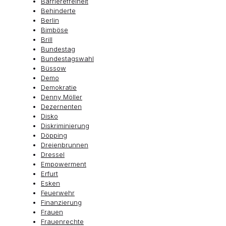
Barrierefreiheit
Behinderte
Berlin
Bimböse
Brill
Bundestag
Bundestagswahl
Büssow
Demo
Demokratie
Denny Möller
Dezernenten
Disko
Diskriminierung
Döpping
Dreienbrunnen
Dressel
Empowerment
Erfurt
Esken
Feuerwehr
Finanzierung
Frauen
Frauenrechte