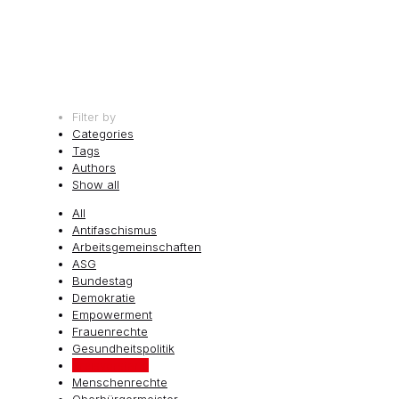
Filter by
Categories
Tags
Authors
Show all
All
Antifaschismus
Arbeitsgemeinschaften
ASG
Bundestag
Demokratie
Empowerment
Frauenrechte
Gesundheitspolitik
Kreisvorstand
Menschenrechte