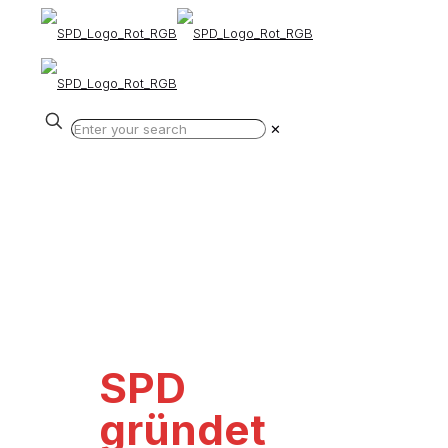
✕
SPD
gründet